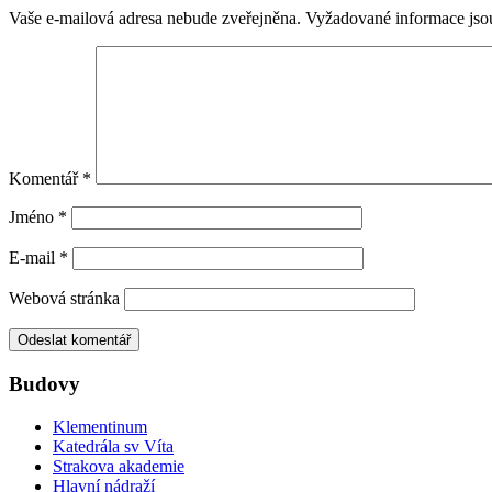
Vaše e-mailová adresa nebude zveřejněna.
Vyžadované informace js
Komentář
*
Jméno
*
E-mail
*
Webová stránka
Budovy
Klementinum
Katedrála sv Víta
Strakova akademie
Hlavní nádraží