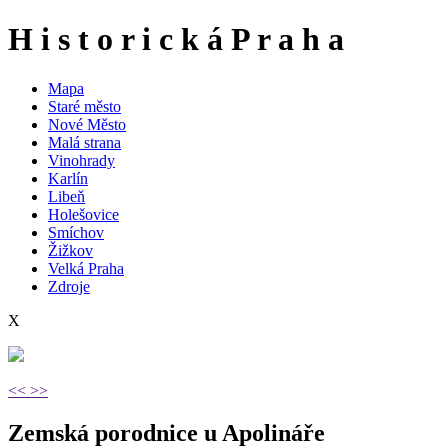
H
i
s
t
o
r
i
c
k
á
P
r
a
h
a
Mapa
Staré město
Nové Město
Malá strana
Vinohrady
Karlín
Libeň
Holešovice
Smíchov
Žižkov
Velká Praha
Zdroje
X
<<
>>
Zemská porodnice u Apolináře