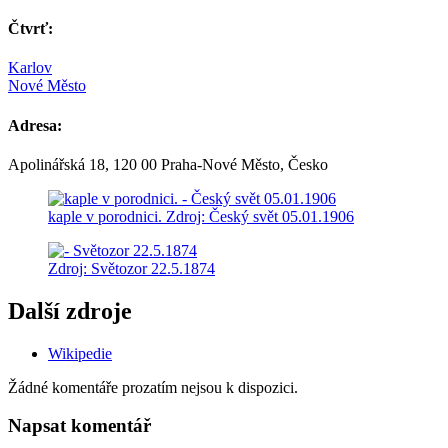
Čtvrť:
Karlov
Nové Město
Adresa:
Apolinářská 18, 120 00 Praha-Nové Město, Česko
kaple v porodnici.
Zdroj: Český svět 05.01.1906
Zdroj: Světozor 22.5.1874
Další zdroje
Wikipedie
Žádné komentáře prozatím nejsou k dispozici.
Napsat komentář